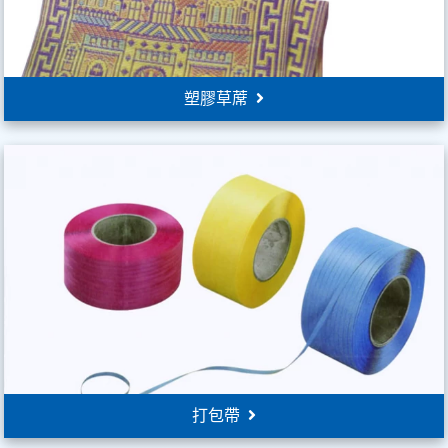
塑膠草蓆
打包帶