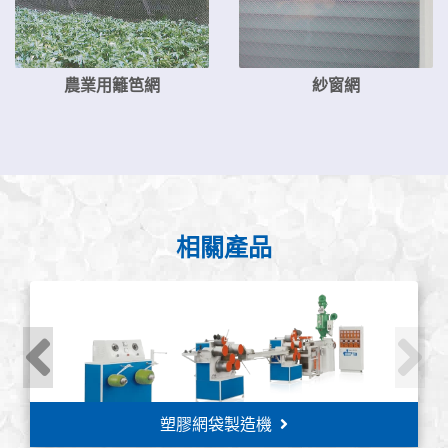
農業用籬笆網
紗窗網
相關產品
塑膠網袋製造機