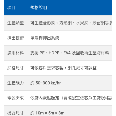
項目
規格說明
生產類型
可生產菱形網、方形網、水果網、紗窗網等多
擠出技術
單螺桿押出系統
適用材料
支援 PE、HDPE、EVA 及回收再生塑膠材料
網格尺寸
可依客戶需求客製，網孔尺寸可調整
生產能力
約 50–300 kg/hr
電源需求
依廠內電壓額定（實際配置依客戶工廠規格調
機器尺寸
約 10m × 5m × 3m